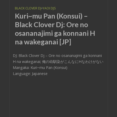
BLACK CLOVER DJ
•
YAOI DJS
Kuri~mu Pan (Konsui) –
Black Clover Dj: Ore no
osananajimi ga konnani H
na wakeganai [JP]
DJ: Black Clover Dj – Ore no osananajimi ga konnani
H na wakeganai; 俺の幼馴染がこんなにHなわけがない
Mangaka: Kuri~mu Pan (Konsui)
Language: Japanese