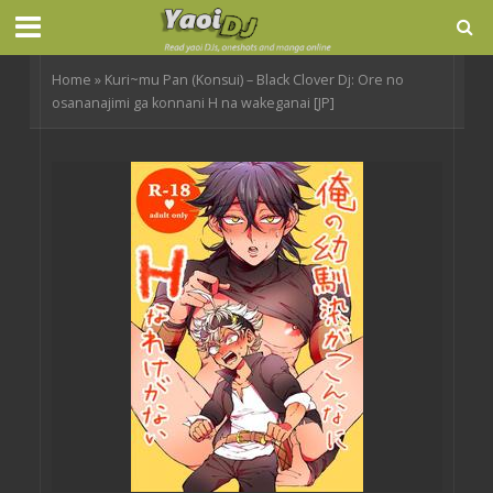
Home
»
Kuri~mu Pan (Konsui) – Black Clover Dj: Ore no
osananajimi ga konnani H na wakeganai [JP]